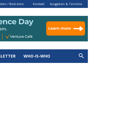
den / Beitreten
Kontakt
Ausgaben & Termine
LETTER
WHO-IS-WHO