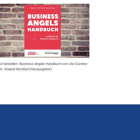
tzt bestellen: Business Angels Handbuch von Ute Günther
Dr. Roland Kirchhof (Herausgeber)