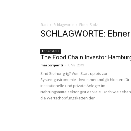
Start
Schlagworte
Ebner Stolz
SCHLAGWORTE: Ebner 
Ebner Stolz
The Food Chain Investor Hambur
marcoripanti
-
7. Mai 2019
Sind Sie hungrig? Vom Start-up bis zur
Systemgastronomie - Investmentmöglichkeiten für
institutionelle und private Anleger im
Nahrungsmittelsektor gibt es viele. Doch wie sehen
die Wertschöpfungsketten der...