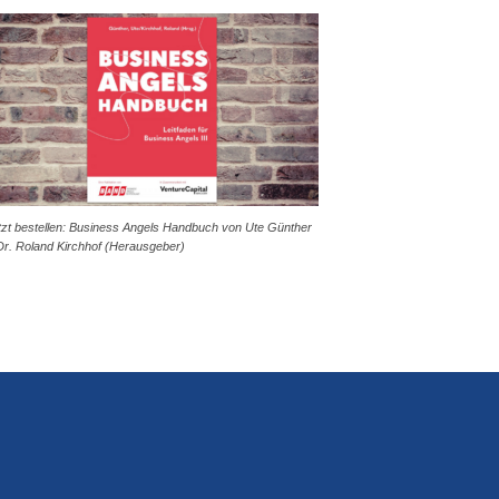
tzt bestellen: Business Angels Handbuch von Ute Günther
Dr. Roland Kirchhof (Herausgeber)