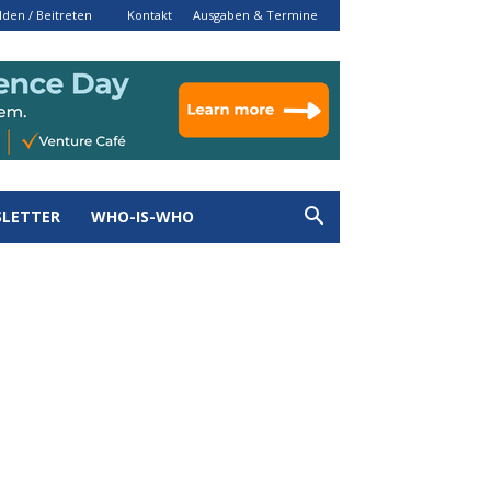
den / Beitreten
Kontakt
Ausgaben & Termine
LETTER
WHO-IS-WHO