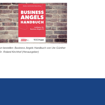
tzt bestellen: Business Angels Handbuch von Ute Günther
Dr. Roland Kirchhof (Herausgeber)