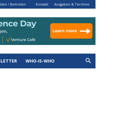
den / Beitreten
Kontakt
Ausgaben & Termine
LETTER
WHO-IS-WHO