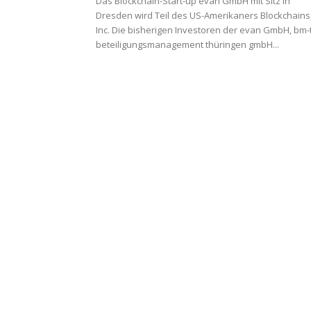
Das Blockchain-Start-up evan GmbH mit Sitz in
Dresden wird Teil des US-Amerikaners Blockchains
Inc. Die bisherigen Investoren der evan GmbH, bm-
beteiligungsmanagement thüringen gmbH...