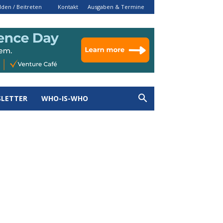
den / Beitreten
Kontakt
Ausgaben & Termine
LETTER
WHO-IS-WHO