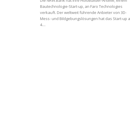
Die NRW.Bank hat ihre HoloBuilder-Anteile, einem
Bautechnologie-Start-up, an Faro Technologies
verkauft. Der weltweit führende Anbieter von 3D-
Mess- und Bildgebungslösungen hat das Start-up 
4....