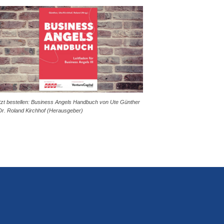
tzt bestellen: Business Angels Handbuch von Ute Günther
Dr. Roland Kirchhof (Herausgeber)