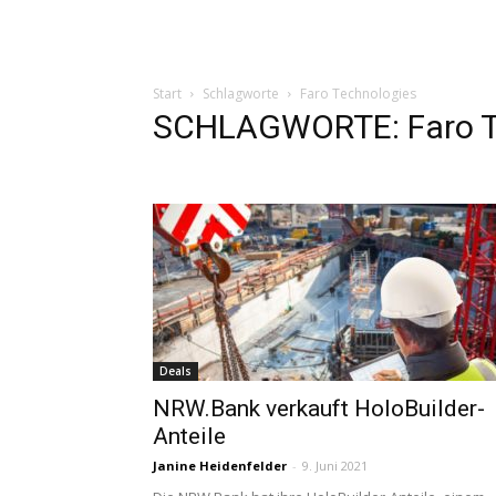
Start
Schlagworte
Faro Technologies
SCHLAGWORTE: Faro T
Deals
NRW.Bank verkauft HoloBuilder-
Anteile
Janine Heidenfelder
-
9. Juni 2021