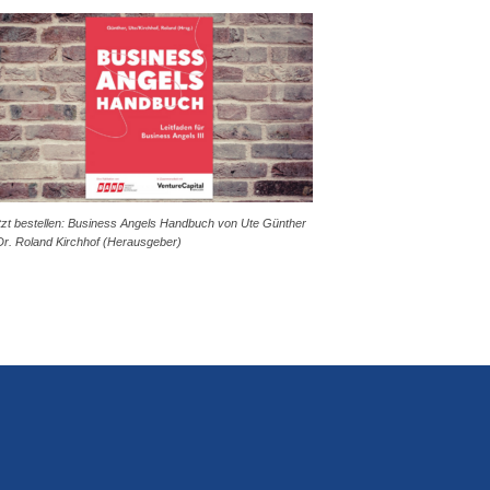
tzt bestellen: Business Angels Handbuch von Ute Günther
Dr. Roland Kirchhof (Herausgeber)