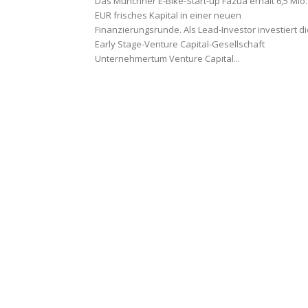
Das Münchner E-Bike-Start-up Fazua erhält 6,5 Mio.
EUR frisches Kapital in einer neuen
Finanzierungsrunde. Als Lead-Investor investiert di
Early Stage-Venture Capital-Gesellschaft
Unternehmertum Venture Capital...