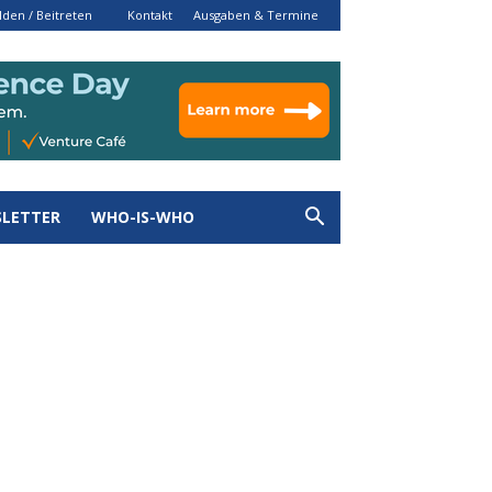
den / Beitreten
Kontakt
Ausgaben & Termine
LETTER
WHO-IS-WHO