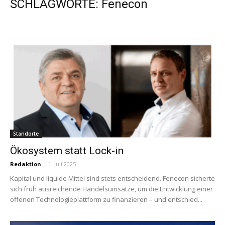
SCHLAGWORTE: Fenecon
Standorte
Ökosystem statt Lock-in
Redaktion
-
1. Juli 2025
Kapital und liquide Mittel sind stets entscheidend. Fenecon sicherte
sich früh ausreichende Handelsumsätze, um die Entwicklung einer
offenen Technologieplattform zu finanzieren – und entschied...