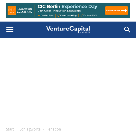
Start
Schlagworte
Fenecon