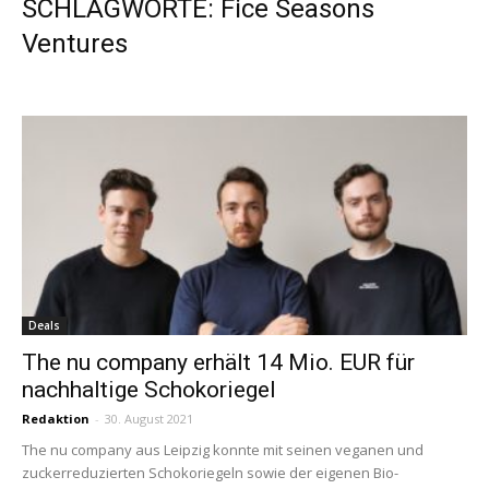
SCHLAGWORTE: Fice Seasons
Ventures
Deals
The nu company erhält 14 Mio. EUR für
nachhaltige Schokoriegel
Redaktion
-
30. August 2021
The nu company aus Leipzig konnte mit seinen veganen und
zuckerreduzierten Schokoriegeln sowie der eigenen Bio-