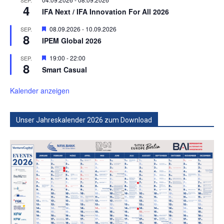
4
IFA Next / IFA Innovation For All 2026
Hervorgehoben
08.09.2026
-
10.09.2026
SEP.
8
IPEM Global 2026
Hervorgehoben
19:00
-
22:00
SEP.
8
Smart Casual
Kalender anzeigen
Unser Jahreskalender 2026 zum Download