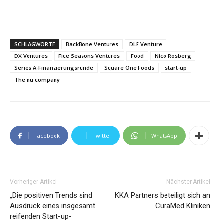
SCHLAGWORTE
BackBone Ventures
DLF Venture
DX Ventures
Fice Seasons Ventures
Food
Nico Rosberg
Series A-Finanzierungsrunde
Square One Foods
start-up
The nu company
Facebook
Twitter
WhatsApp
Vorheriger Artikel
Nächster Artikel
„Die positiven Trends sind
KKA Partners beteiligt sich an
Ausdruck eines insgesamt
CuraMed Kliniken
reifenden Start-up-