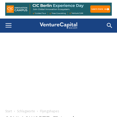
Start
Schlagworte
Flyingshapes