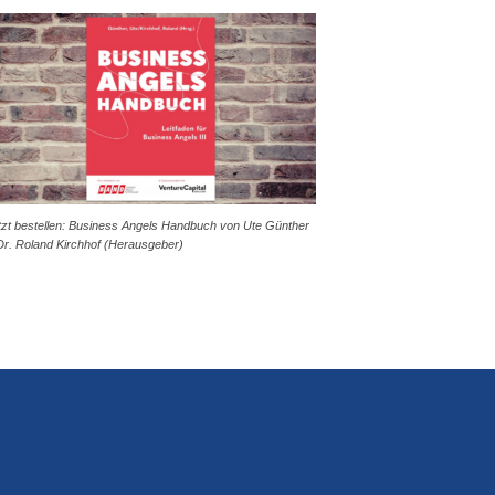
tzt bestellen: Business Angels Handbuch von Ute Günther
Dr. Roland Kirchhof (Herausgeber)