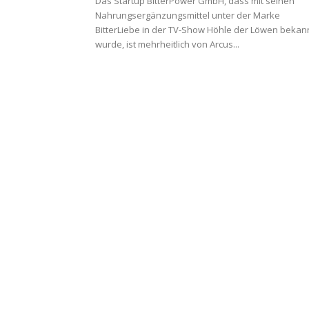
Das Startup BitterPower GmbH, dass mit seinen
Nahrungsergänzungsmittel unter der Marke
BitterLiebe in der TV-Show Höhle der Löwen bekan
wurde, ist mehrheitlich von Arcus...