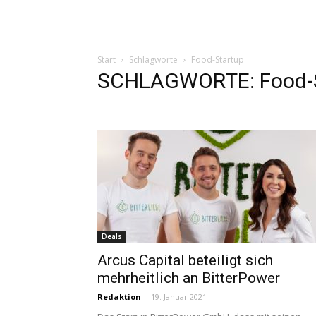
Start
Schlagworte
Food-Startup
SCHLAGWORTE: Food-
Deals
Arcus Capital beteiligt sich
mehrheitlich an BitterPower
Redaktion
-
19. Januar 2021