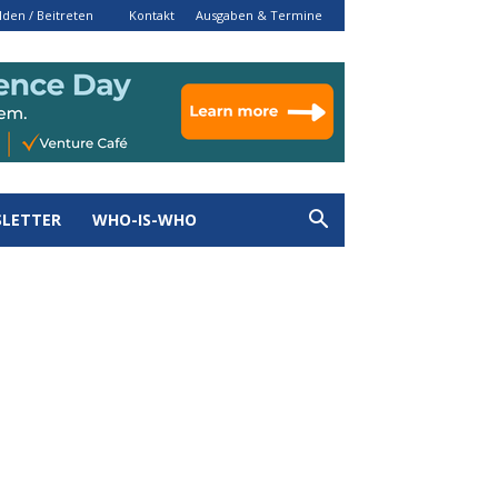
den / Beitreten
Kontakt
Ausgaben & Termine
LETTER
WHO-IS-WHO