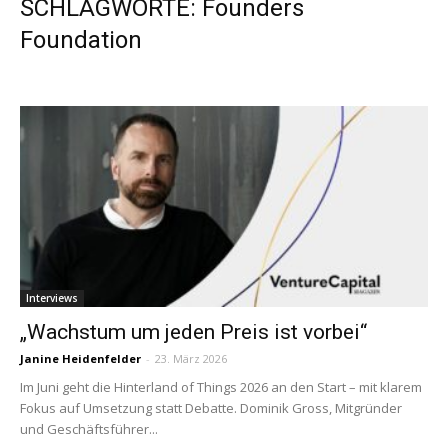
SCHLAGWORTE: Founders
Foundation
Interviews
„Wachstum um jeden Preis ist vorbei“
Janine Heidenfelder
-
23. März 2026
Im Juni geht die Hinterland of Things 2026 an den Start – mit klarem
Fokus auf Umsetzung statt Debatte. Dominik Gross, Mitgründer
und Geschäftsführer...