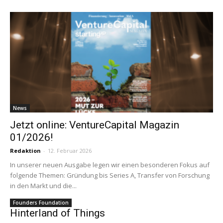
News
Jetzt online: VentureCapital Magazin
01/2026!
Redaktion
-
12. Februar 2026
In unserer neuen Ausgabe legen wir einen besonderen Fokus auf
folgende Themen: Gründung bis Series A, Transfer von Forschung
in den Markt und die...
Founders Foundation
Hinterland of Things