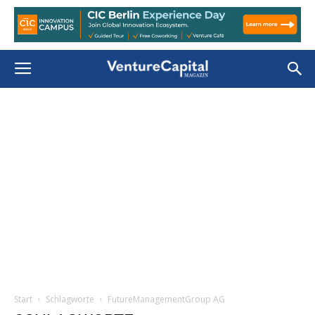
Start
Schlagworte
FutureManagementGroup AG