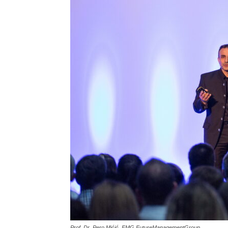
Prof. Dr. Pero Mićić, FMG FutureManagementGroup