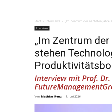
Start
Interviews
„Im Zentrum der nächsten Jahre s
Interviews
„Im Zentrum der
stehen ­Technolo
Produktivitätsbo
Interview mit Prof. Dr
FutureManagementGr
Von
Mathias Renz
-
1. Juni 2026