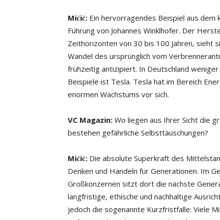
Mićić:
Ein hervorragendes Beispiel aus dem kl
Führung von Johannes Winklhofer. Der Herste
Zeithorizonten von 30 bis 100 Jahren, sieht 
Wandel des ursprünglich vom Verbrennerantr
frühzeitig antizipiert. In Deutschland wenige
Beispiele ist Tesla. Tesla hat im Bereich Ene
enormen Wachstums vor sich.
VC Magazin:
Wo liegen aus Ihrer Sicht die g
bestehen gefährliche Selbsttäuschungen?
Mićić:
Die absolute Superkraft des Mittelsta
Denken und Handeln für Generationen. Im G
Großkonzernen sitzt dort die nächste Genera
langfristige, ethische und nachhaltige Ausric
jedoch die sogenannte Kurzfristfalle: Viele 