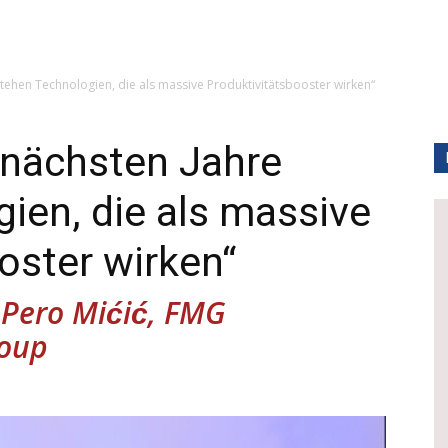
tehen ­Technologien, die als massive Produktivitätsbooster wirken“
 nächsten Jahre
gien, die als massive
oster wirken“
. Pero Mićić, FMG
oup