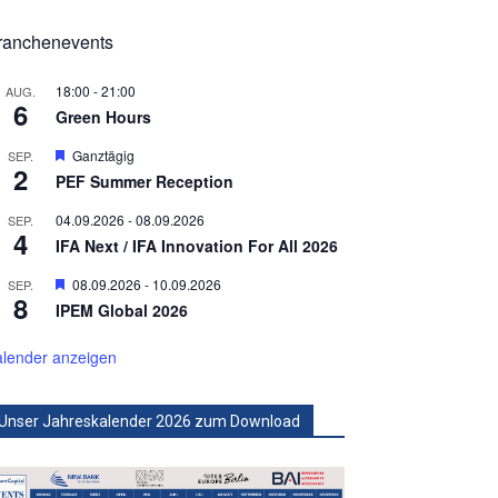
ranchenevents
18:00
-
21:00
AUG.
6
Green Hours
Hervorgehoben
Ganztägig
SEP.
2
PEF Summer Reception
04.09.2026
-
08.09.2026
SEP.
4
IFA Next / IFA Innovation For All 2026
Hervorgehoben
08.09.2026
-
10.09.2026
SEP.
8
IPEM Global 2026
lender anzeigen
Unser Jahreskalender 2026 zum Download