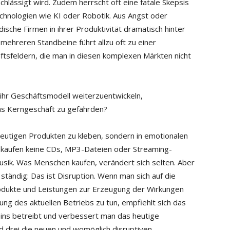
chlässigt wird. Zudem herrscht oft eine fatale Skepsis
chnologien wie KI oder Robotik. Aus Angst oder
dische Firmen in ihrer Produktivität dramatisch hinter
mehreren Standbeine führt allzu oft zu einer
äftsfeldern, die man in diesen komplexen Märkten nicht
 ihr Geschäftsmodell weiterzuentwickeln,
as Kerngeschäft zu gefährden?
 heutigen Produkten zu kleben, sondern in emotionalen
 kaufen keine CDs, MP3-Dateien oder Streaming-
ik. Was Menschen kaufen, verändert sich selten. Aber
ständig: Das ist Disruption. Wenn man sich auf die
 Produkte und Leistungen zur Erzeugung der Wirkungen
ng des aktuellen Betriebs zu tun, empfiehlt sich das
eins betreibt und verbessert man das heutige
d drei die neuen und womöglich disruptiven