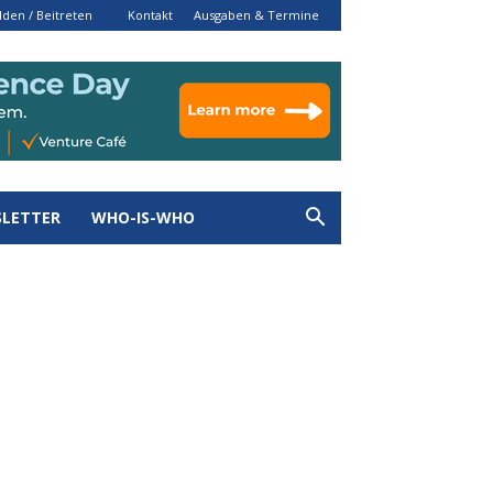
den / Beitreten
Kontakt
Ausgaben & Termine
LETTER
WHO-IS-WHO