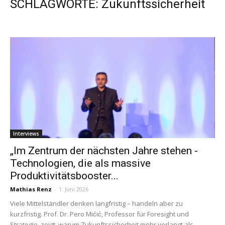
SCHLAGWORTE: Zukunftssicherheit
Interviews
„Im Zentrum der nächsten Jahre stehen ­
Technologien, die als massive
Produktivitätsbooster...
Mathias Renz
-
1. Juni 2026
Viele Mittelständler denken langfristig – handeln aber zu
kurzfristig. Prof. Dr. Pero Mićić, Professor für Foresight und
Strategie, zeigt, warum Zukunftssicherheit mehr verlangt als...