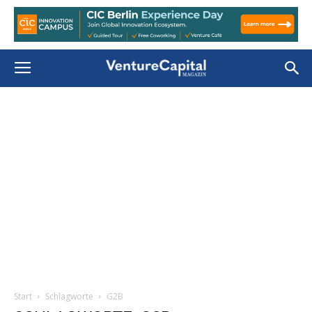
Start
Schlagworte
G2B