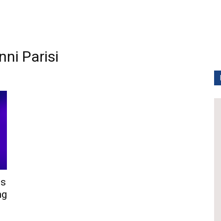
i Parisi
ts
ng