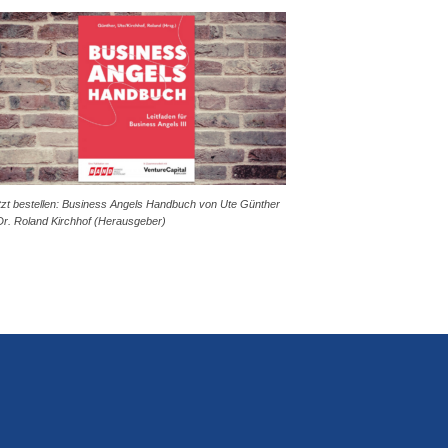
tzt bestellen: Business Angels Handbuch von Ute Günther
Dr. Roland Kirchhof (Herausgeber)