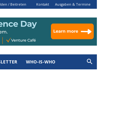
den / Beitreten
Kontakt
Ausgaben & Termine
LETTER
WHO-IS-WHO