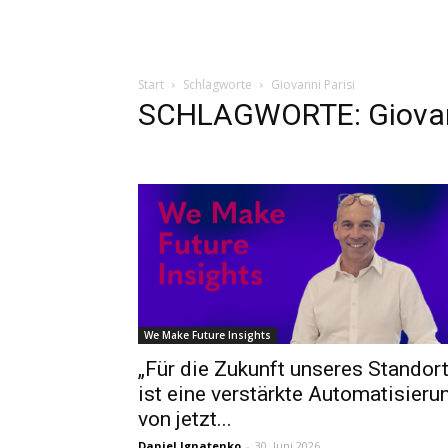
Start
Schlagworte
Giovanni Parisi
SCHLAGWORTE: Giovann
We Make Future Insights
„Für die Zukunft unseres Standor
ist eine verstärkte Automatisieru
von jetzt...
Daniel Ignatenko
-
30. Juni 2026