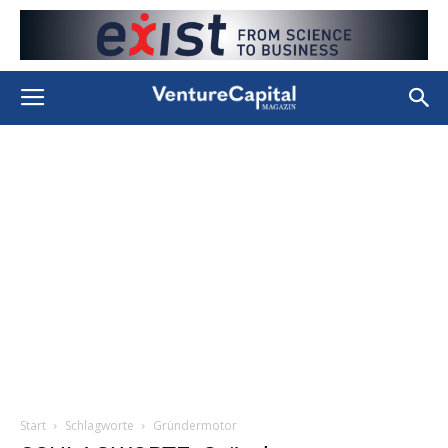
Start
Schlagworte
Gründermotor