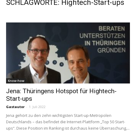
SCHLAGWORTE: Hightech-Start-ups
Know-how
Jena: Thüringens Hotspot für Hightech-
Start-ups
Gastautor
-
1. Juli 2022
Jena gehört zu den zehn wichtigsten Start-up-Metropolen
Deutschlands – das befindet die Internet-Plattform „Top 50 Start-
ups“. Diese Position im Ranking ist durchaus keine Überraschung,...