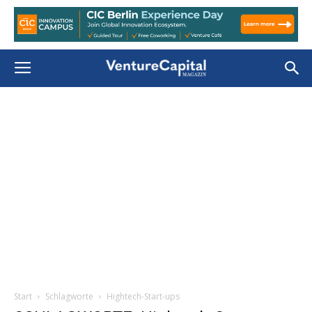
Start
Schlagworte
Hightech-Start-ups