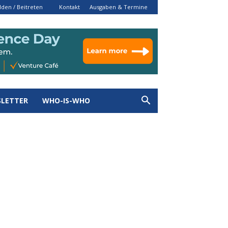
den / Beitreten
Kontakt
Ausgaben & Termine
LETTER
WHO-IS-WHO