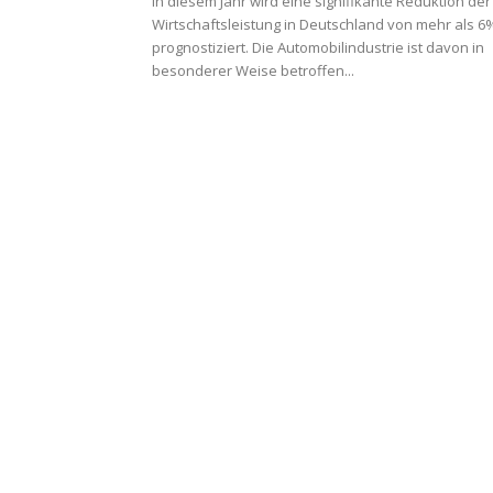
In diesem Jahr wird eine signifikante Reduktion der
Wirtschaftsleistung in Deutschland von mehr als 6
prognostiziert. Die Automobilindustrie ist davon in
besonderer Weise betroffen...