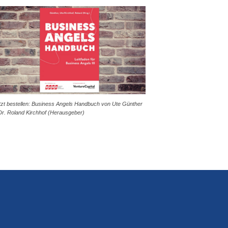
tzt bestellen: Business Angels Handbuch von Ute Günther
Dr. Roland Kirchhof (Herausgeber)