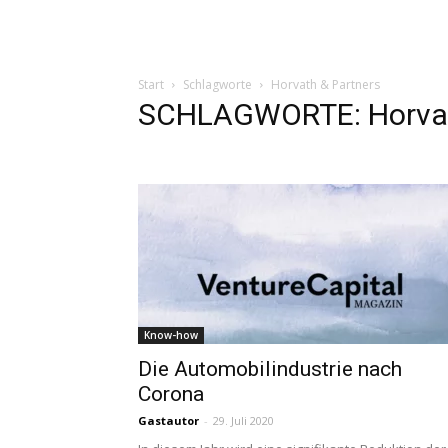
Start
Schlagworte
Horvath & Partners
SCHLAGWORTE: Horvat
Know-how
Die Automobilindustrie nach
Corona
Gastautor
-
29. Juli 2020