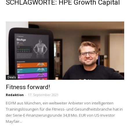
SCHLAGWORTE: HPE Growth Capital
Deals
Fitness forward!
Redaktion
-
17. September 2021
EGYM aus München, ein weltweiter Anbieter von intelligenten
Trainingslösungen für die Fitness- und Gesundheitsbranche hat in
der Serie-E-Finanzierungsrunde 34,8 Mio. EUR von US-Investor
Mayfair...