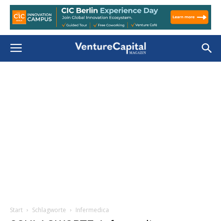
Start
Schlagworte
Infermedica