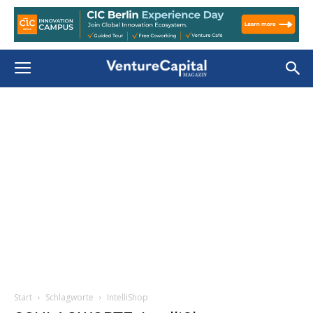
Start
Schlagworte
IntelliShop