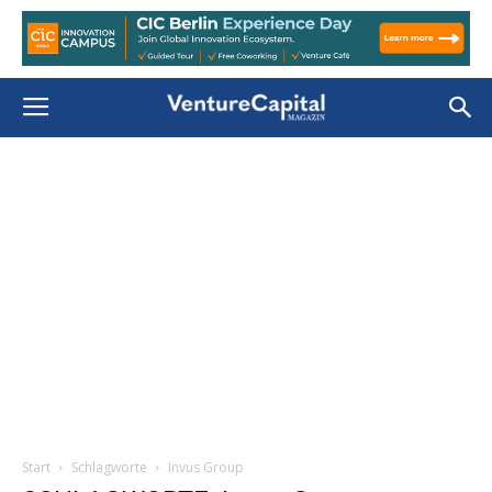
Start
Schlagworte
Invus Group