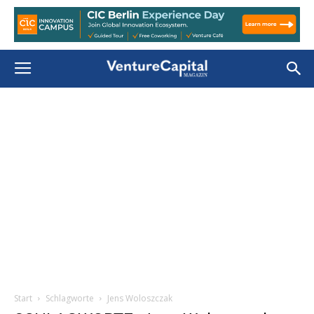
Start
Schlagworte
Jens Woloszczak