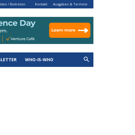
den / Beitreten
Kontakt
Ausgaben & Termine
LETTER
WHO-IS-WHO