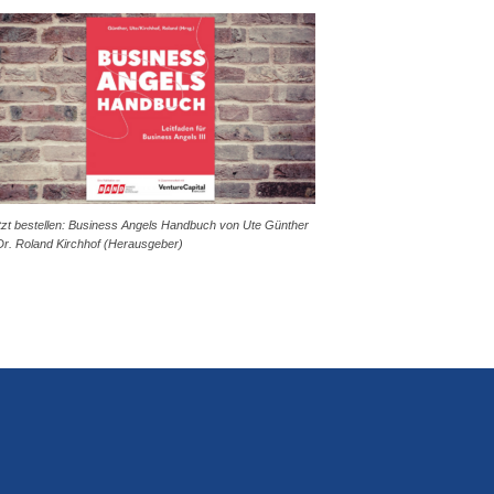
tzt bestellen: Business Angels Handbuch von Ute Günther
Dr. Roland Kirchhof (Herausgeber)