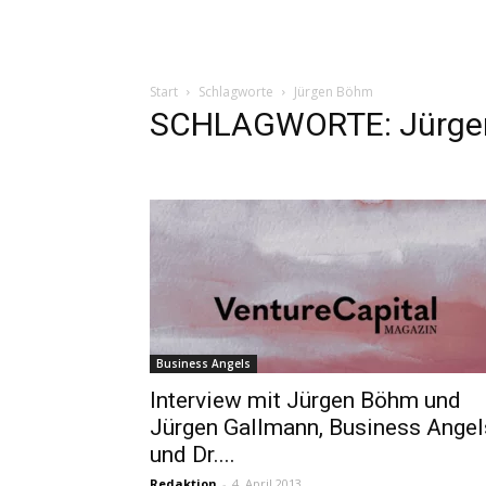
Start
Schlagworte
Jürgen Böhm
SCHLAGWORTE: Jürge
Business Angels
Interview mit Jürgen Böhm und
Jürgen Gallmann, Business Angel
und Dr....
Redaktion
-
4. April 2013