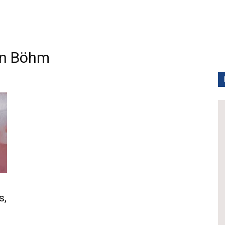
n Böhm
s,