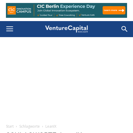
Start
Schlagworte
LeanIX