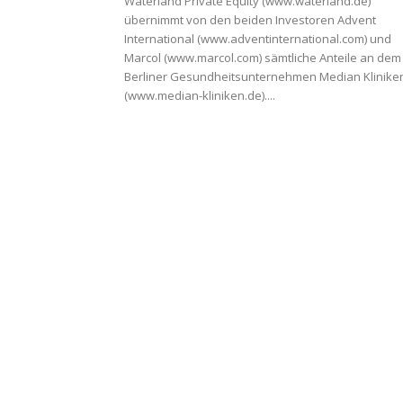
Waterland Private Equity (www.waterland.de)
übernimmt von den beiden Investoren Advent
International (www.adventinternational.com) und
Marcol (www.marcol.com) sämtliche Anteile an dem
Berliner Gesundheitsunternehmen Median Klinike
(www.median-kliniken.de)....