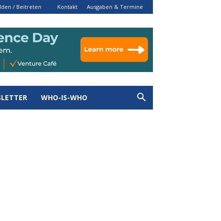
den / Beitreten
Kontakt
Ausgaben & Termine
LETTER
WHO-IS-WHO