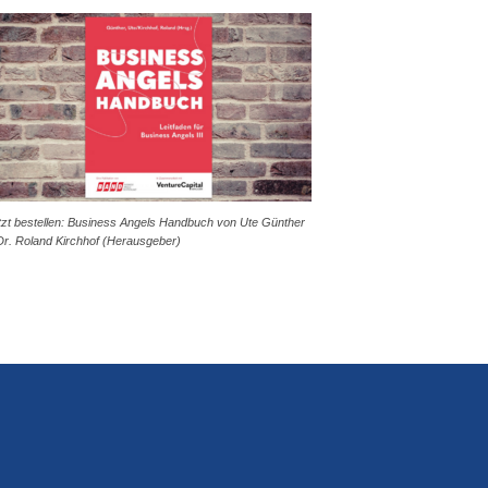
tzt bestellen: Business Angels Handbuch von Ute Günther
Dr. Roland Kirchhof (Herausgeber)