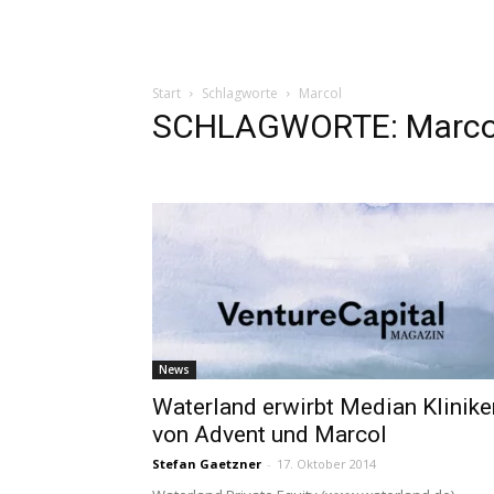
Start
Schlagworte
Marcol
SCHLAGWORTE: Marco
News
Waterland erwirbt Median Klinike
von Advent und Marcol
Stefan Gaetzner
-
17. Oktober 2014