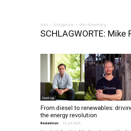
Start
Schlagworte
Mike Rosenberg
SCHLAGWORTE: Mike 
Start-up
From diesel to renewables: drivin
the energy revolution
Redaktion
-
15. Juli 2024