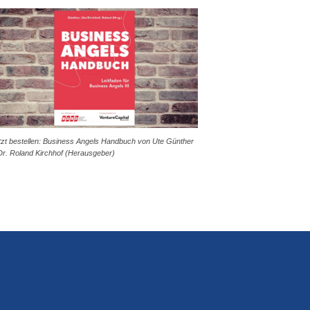
tzt bestellen: Business Angels Handbuch von Ute Günther
Dr. Roland Kirchhof (Herausgeber)