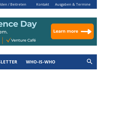
den / Beitreten
Kontakt
Ausgaben & Termine
LETTER
WHO-IS-WHO