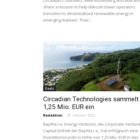
Circadian’s founders, Mike Rosenberg and Max Boit
share a mission to help telecom tower operators
transition to decentralized renewable energy in
emerging markets. Their...
Deals
Circadian Technologies sammelt
1,25 Mio. EUR ein
Redaktion
-
18. Oktober 2023
BayWa r.e. Energy Ventures, die Corporate Ventur
Capital-Einheit der BayWa r.e., hat erfolgreich eine
Investitionsrunde in Höhe von 1,25 Mio. EUR in das