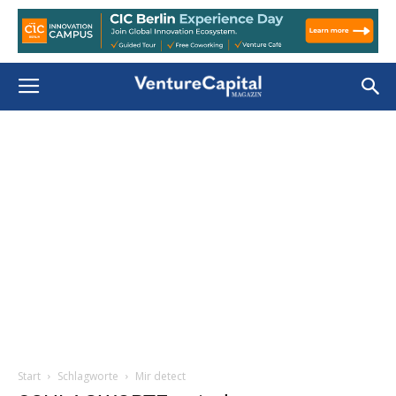
Start
Schlagworte
Mir detect