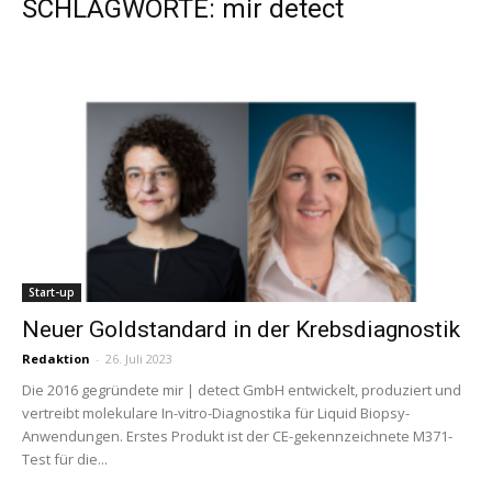
SCHLAGWORTE: mir detect
Start-up
Neuer Goldstandard in der Krebsdiagnostik
Redaktion
-
26. Juli 2023
Die 2016 gegründete mir | detect GmbH entwickelt, produziert und
vertreibt molekulare In-vitro-Diagnostika für Liquid Biopsy-
Anwendungen. Erstes Produkt ist der CE-gekennzeichnete M371-
Test für die...