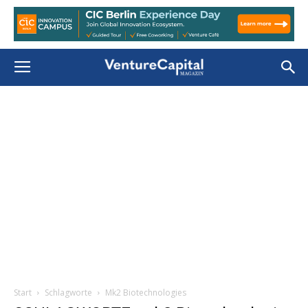
Start
Schlagworte
Mk2 Biotechnologies