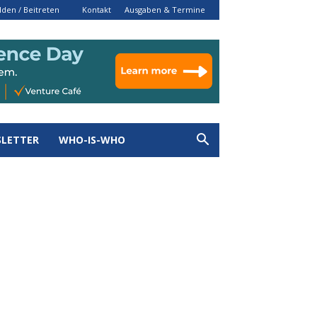
den / Beitreten
Kontakt
Ausgaben & Termine
LETTER
WHO-IS-WHO