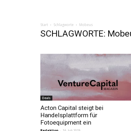
Start
Schlagworte
Mobeus
SCHLAGWORTE: Mobe
Deals
Acton Capital steigt bei
Handelsplattform für
Fotoequipment ein
Redaktion
-
16. Juli 2019