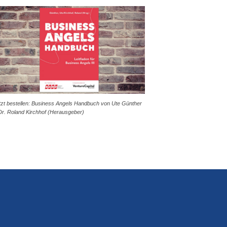
tzt bestellen: Business Angels Handbuch von Ute Günther
Dr. Roland Kirchhof (Herausgeber)