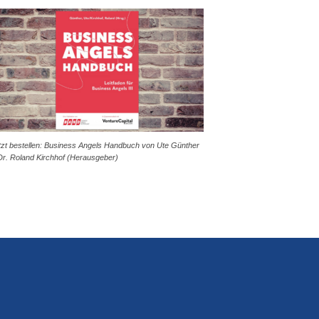
tzt bestellen: Business Angels Handbuch von Ute Günther
Dr. Roland Kirchhof (Herausgeber)