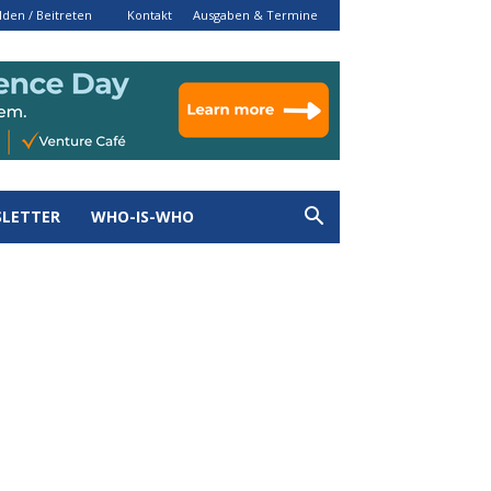
den / Beitreten
Kontakt
Ausgaben & Termine
LETTER
WHO-IS-WHO