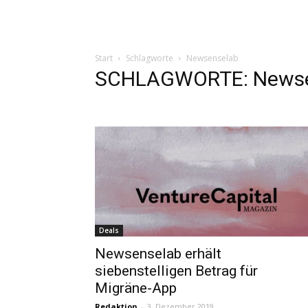
Start
Schlagworte
Newsenselab
SCHLAGWORTE: Newse
Deals
Newsenselab erhält
siebenstelligen Betrag für
Migräne-App
Redaktion
-
3. Dezember 2019