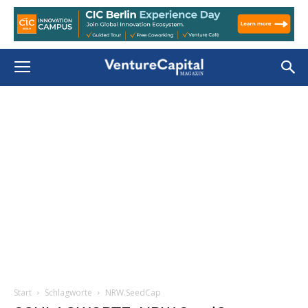
Start
Schlagworte
NRW.SeedCap