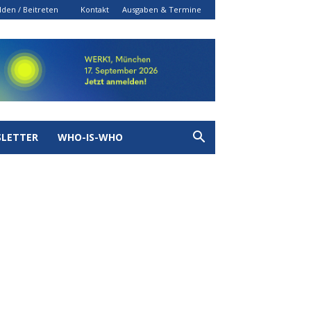
den / Beitreten
Kontakt
Ausgaben & Termine
LETTER
WHO-IS-WHO