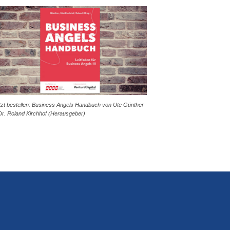
tzt bestellen: Business Angels Handbuch von Ute Günther
Dr. Roland Kirchhof (Herausgeber)