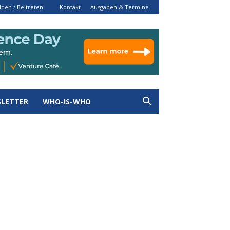
den / Beitreten
Kontakt
Ausgaben & Termine
LETTER
WHO-IS-WHO