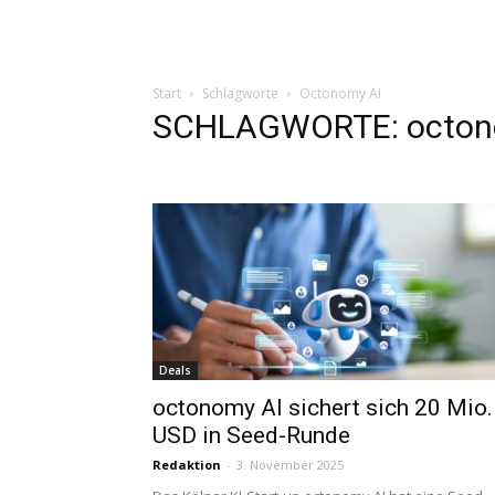
Start
Schlagworte
Octonomy AI
SCHLAGWORTE: octon
Deals
octonomy AI sichert sich 20 Mio.
USD in Seed-Runde
Redaktion
-
3. November 2025