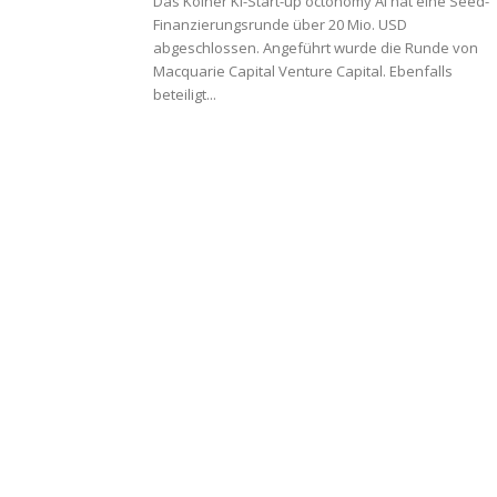
Das Kölner KI-Start-up octonomy AI hat eine Seed-
Finanzierungsrunde über 20 Mio. USD
abgeschlossen. Angeführt wurde die Runde von
Macquarie Capital Venture Capital. Ebenfalls
beteiligt...