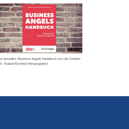
tzt bestellen: Business Angels Handbuch von Ute Günther
Dr. Roland Kirchhof (Herausgeber)