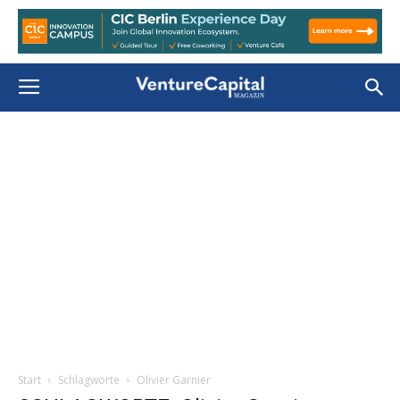
Start
Schlagworte
Olivier Garnier