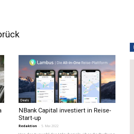
rück
Deals
a
NBank Capital investiert in Reise-
Start-up
Redaktion
-
5. Mai 2022