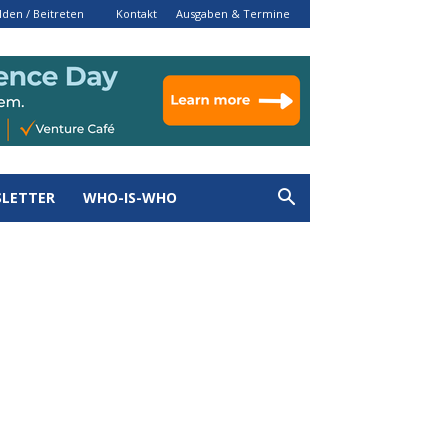
den / Beitreten
Kontakt
Ausgaben & Termine
LETTER
WHO-IS-WHO