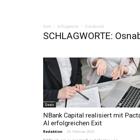
Start
Schlagworte
Osnabrück
SCHLAGWORTE: Osnab
Deals
NBank Capital realisiert mit Pact
AI erfolgreichen Exit
Redaktion
-
26. Februar 2025