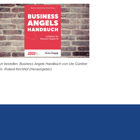
tzt bestellen: Business Angels Handbuch von Ute Günther
Dr. Roland Kirchhof (Herausgeber)