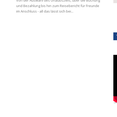
Von der Auswahl des Urlaubsziels, über die Buchung
und Bezahlung bis hin zum Reisebericht für Freunde
im Anschluss - all das lässt sich bei...