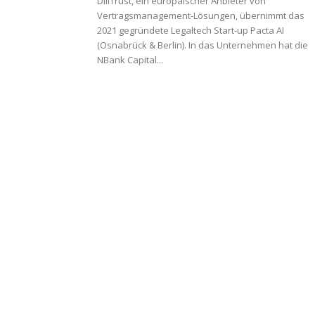
DiliTrust, ein europäischer Anbieter von
Vertragsmanagement-Lösungen, übernimmt das
2021 gegründete Legaltech Start-up Pacta AI
(Osnabrück & Berlin). In das Unternehmen hat die
NBank Capital...