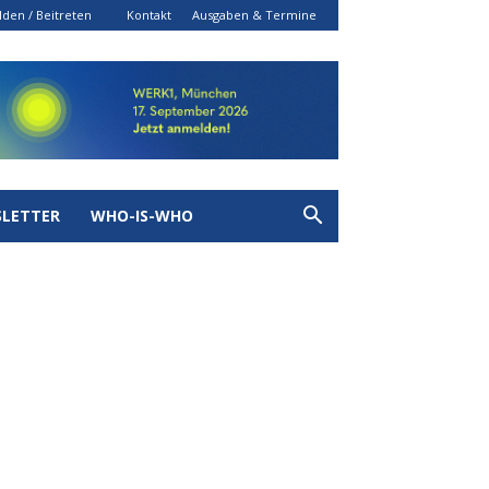
den / Beitreten
Kontakt
Ausgaben & Termine
LETTER
WHO-IS-WHO