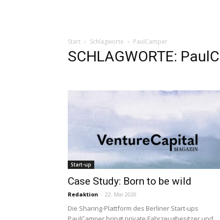
Start
Schlagworte
PaulCamper
SCHLAGWORTE: PaulC
Start-up
Case Study: Born to be wild
Redaktion
-
22. Mai 2020
Die Sharing-Plattform des Berliner Start-ups
PaulCamper bringt private Fahrzeugbesitzer und