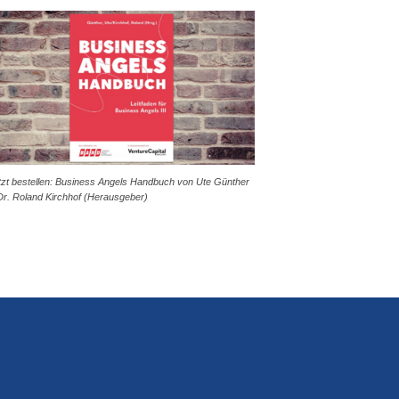
tzt bestellen: Business Angels Handbuch von Ute Günther
Dr. Roland Kirchhof (Herausgeber)