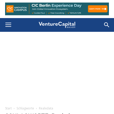
Start
Schlagworte
Realxdata