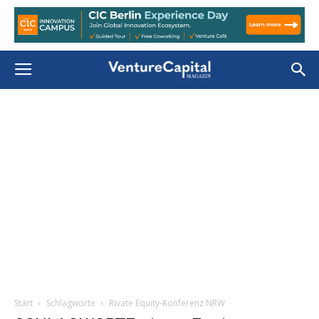
Start
Schlagworte
Rivate Equity-Konferenz NRW