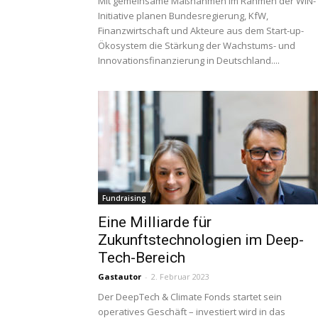
Mit gemeinsame Maßnahmen im Rahmen der WIN-
Initiative planen Bundesregierung, KfW,
Finanzwirtschaft und Akteure aus dem Start-up-
Ökosystem die Stärkung der Wachstums- und
Innovationsfinanzierung in Deutschland....
Fundraising
Eine Milliarde für
Zukunftstechnologien im Deep-
Tech-Bereich
Gastautor
-
2. Februar 2023
Der DeepTech & Climate Fonds startet sein
operatives Geschäft – investiert wird in das