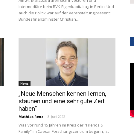
Am 24. Mai 2023 trafen sich Investoren und
Intermediäre beim BVK-Eigenkapitaltag in Berlin. Und
auch die Politik war auf der Veranstaltung präsent:
Bundesfinanzminister Christian...
News
„Neue Menschen kennen lernen,
staunen und eine sehr gute Zeit
haben“
Mathias Renz
-
8. Juni 2022
Was vor rund 15 Jahren im Kreis der "Friends &
Family" im Caesar Forschungszentrum begann, ist