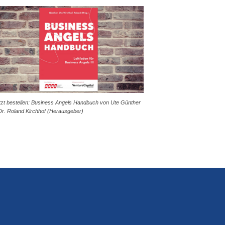
tzt bestellen: Business Angels Handbuch von Ute Günther
Dr. Roland Kirchhof (Herausgeber)