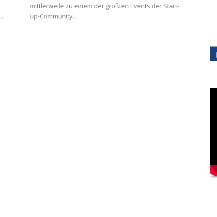
mittlerweile zu einem der größten Events der Start-
..
up-Community...