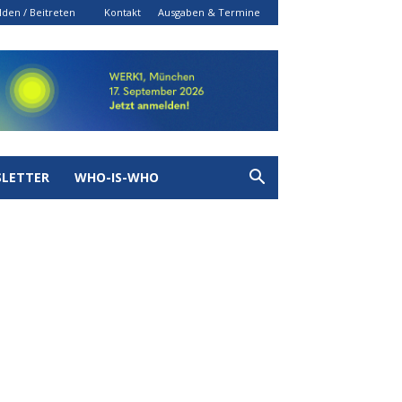
den / Beitreten
Kontakt
Ausgaben & Termine
LETTER
WHO-IS-WHO