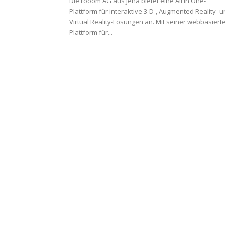
Die rooom AG aus Jena bietet eine All in One-
Plattform für interaktive 3-D-, Augmented Reality- 
Virtual Reality-Lösungen an. Mit seiner webbasiert
Plattform für...