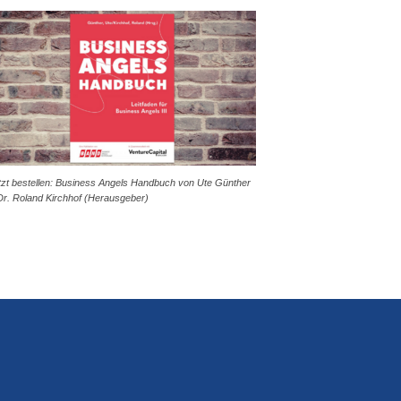
tzt bestellen: Business Angels Handbuch von Ute Günther
Dr. Roland Kirchhof (Herausgeber)