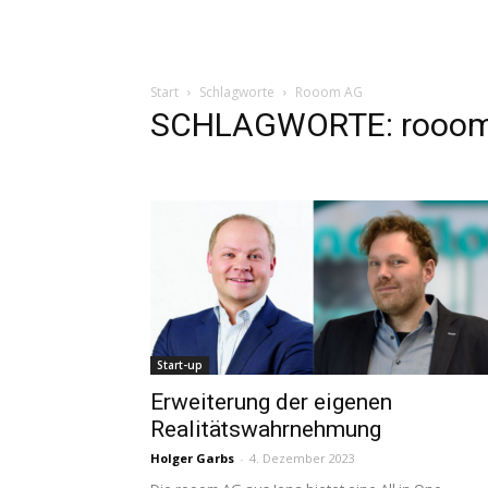
Start
Schlagworte
Rooom AG
SCHLAGWORTE: rooo
Start-up
Erweiterung der eigenen
Realitätswahrnehmung
Holger Garbs
-
4. Dezember 2023