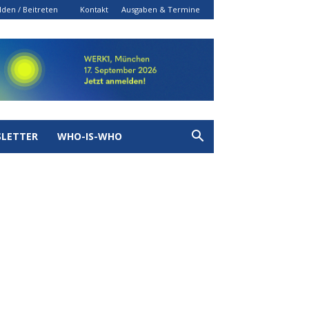
den / Beitreten
Kontakt
Ausgaben & Termine
LETTER
WHO-IS-WHO