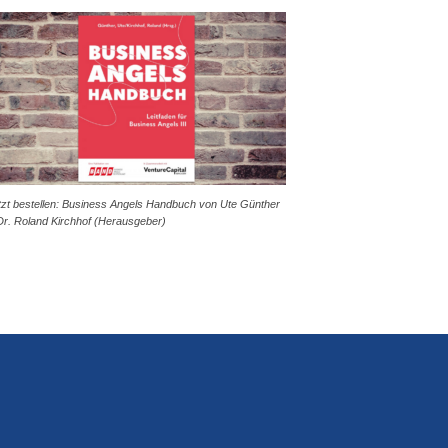
tzt bestellen: Business Angels Handbuch von Ute Günther
Dr. Roland Kirchhof (Herausgeber)