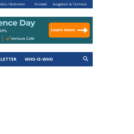
den / Beitreten
Kontakt
Ausgaben & Termine
LETTER
WHO-IS-WHO