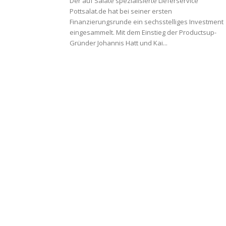
Der auf Salate spezialisierte Lieferservice
Pottsalat.de hat bei seiner ersten
Finanzierungsrunde ein sechsstelliges Investment
eingesammelt. Mit dem Einstieg der Productsup-
Gründer Johannis Hatt und Kai...