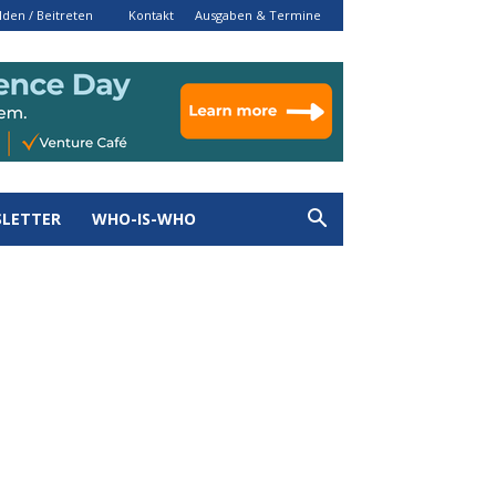
den / Beitreten
Kontakt
Ausgaben & Termine
LETTER
WHO-IS-WHO