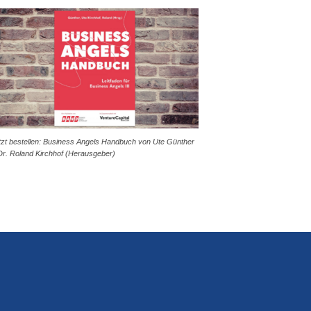
tzt bestellen: Business Angels Handbuch von Ute Günther
Dr. Roland Kirchhof (Herausgeber)