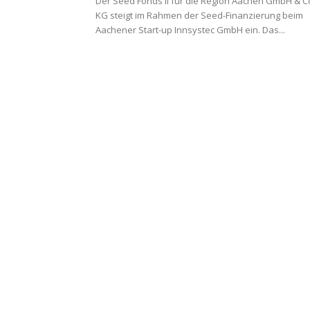
Der Seed Fonds II für die Region Aachen GmbH & C
KG steigt im Rahmen der Seed-Finanzierung beim
Aachener Start-up Innsystec GmbH ein. Das...