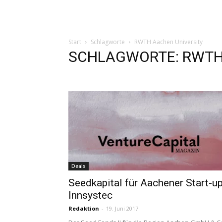
Start
Schlagworte
RWTH Aachen University
SCHLAGWORTE: RWTH A
Deals
Seedkapital für Aachener Start-u
Innsystec
Redaktion
-
19. Juni 2017