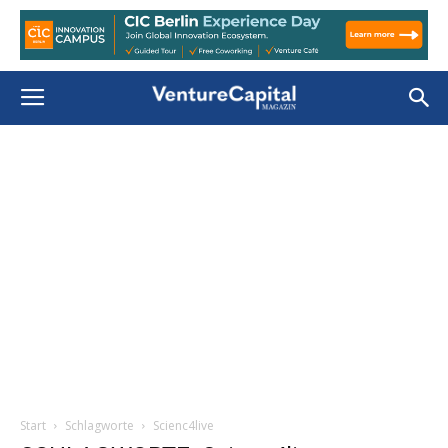
Start
Schlagworte
Scienc4live