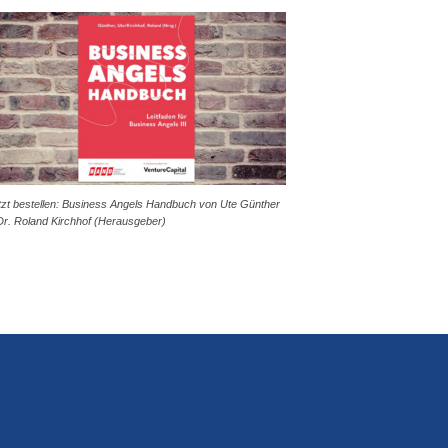
tzt bestellen: Business Angels Handbuch von Ute Günther
Dr. Roland Kirchhof (Herausgeber)