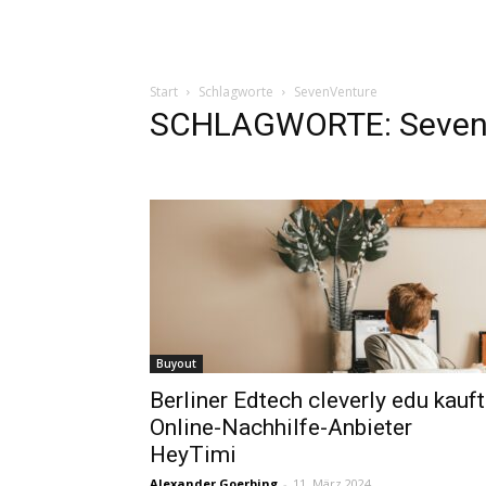
Start
Schlagworte
SevenVenture
SCHLAGWORTE: Seven
Buyout
Berliner Edtech cleverly edu kauft
Online-Nachhilfe-Anbieter
HeyTimi
Alexander Goerbing
-
11. März 2024