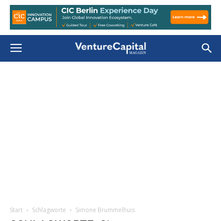
Start
Schlagworte
Simone Brummelhuis