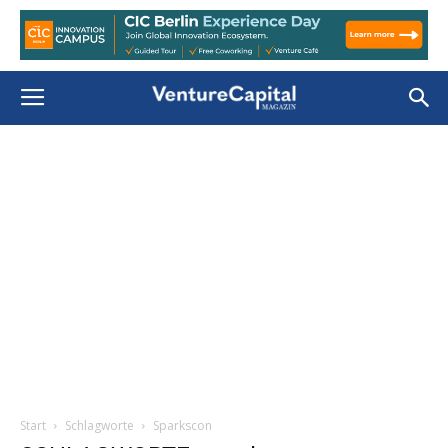
Start
Schlagworte
Sparkscon