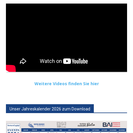
Weitere Videos finden Sie hier
Unser Jahreskalender 2026 zum Download