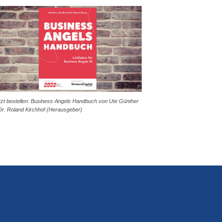
tzt bestellen: Business Angels Handbuch von Ute Günther
Dr. Roland Kirchhof (Herausgeber)