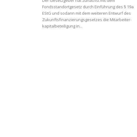
Der Gesetzgeber hat zunächst mit dem
Fondsstandortgesetz durch Einführung des § 19a
EStG und sodann mit dem weiteren Entwurf des
Zukunftsfinanzierungsgesetzes die Mitarbeiter-
kapitalbeteiligung in...