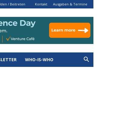
den / Beitreten
Kontakt
Ausgaben & Termine
LETTER
WHO-IS-WHO