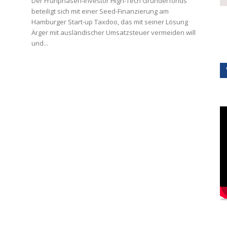
Der Frühphasen-Investor High-Tech Gründerfonds
beteiligt sich mit einer Seed-Finanzierung am
Hamburger Start-up Taxdoo, das mit seiner Lösung
Ärger mit ausländischer Umsatzsteuer vermeiden will
und...